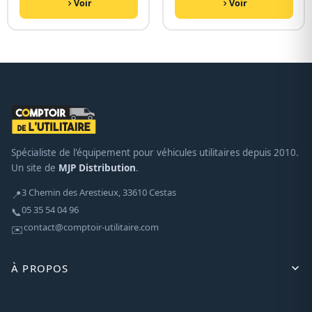
Voir
Voir
Spécialiste de l'équipement pour véhicules utilitaires depuis 2010.
Un site de
MJP Distribution
.
3 Chemin des Arestieux, 33610 Cestas
📍
05 35 54 04 96
📞
contact@comptoir-utilitaire.com
✉️
À PROPOS