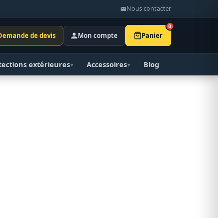
Nous contacter
0
Demande de devis
Mon compte
Panier
tections extérieures
Accessoires
Blog
▾
▾