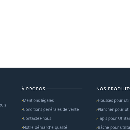
À PROPOS
NOS PRODUIT
Mentions légales
Housses pour util
puis
Conditions générales de vente
Plancher pour util
Contactez-nous
Tapis pour Utilita
Notre démarche qualité
Bâche pour utilita