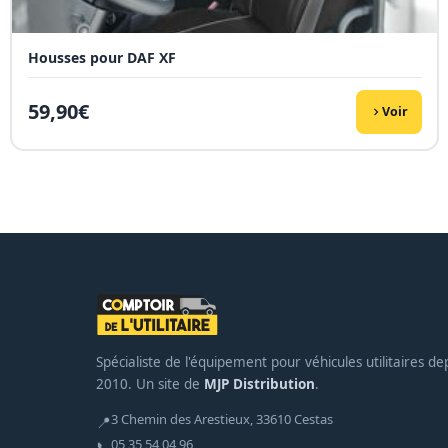
Housses pour DAF XF
59,90
€
Voir
Spécialiste de l'équipement pour véhicules utilitaires de
2010. Un site de
MJP Distribution
.
3 Chemin des Arestieux, 33610 Cestas
📍
05 35 54 04 96
📞