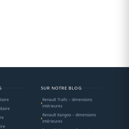
S
SUR NOTRE BLOG
itaire
Renault Trafic – dimensions
intérieures
itaire
Renault Kangoo – dimensions
ire
intérieures
ire