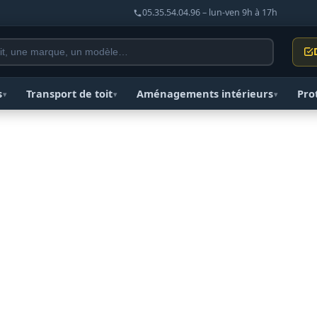
05.35.54.04.96 – lun-ven 9h à 17h
s
Transport de toit
Aménagements intérieurs
Pro
▾
▾
▾