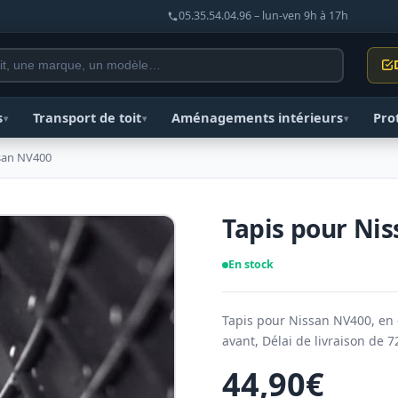
05.35.54.04.96 – lun-ven 9h à 17h
s
Transport de toit
Aménagements intérieurs
Pro
▾
▾
▾
ssan NV400
Tapis pour Ni
En stock
Tapis pour Nissan NV400, en 
avant, Délai de livraison de 7
44,90
€