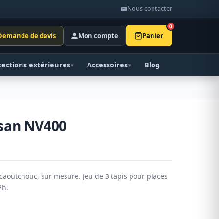
Nous contacter
0
Demande de devis
Mon compte
Panier
tections extérieures
Accessoires
Blog
▾
▾
ssan NV400
caoutchouc, sur mesure. Jeu de 3 tapis pour places
2h.