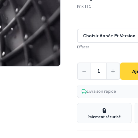
Prix TTC
Effacer
Tapis
−
+
Aj
pour
Nissan
NV400
Livraison rapide
🔒
Paiement sécurisé