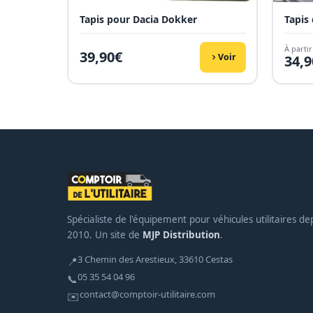
Tapis pour Dacia Dokker
Tapis
À partir
39,90
€
Voir
34,9
Spécialiste de l'équipement pour véhicules utilitaires de
2010. Un site de
MJP Distribution
.
3 Chemin des Arestieux, 33610 Cestas
📍
05 35 54 04 96
📞
contact@comptoir-utilitaire.com
✉️