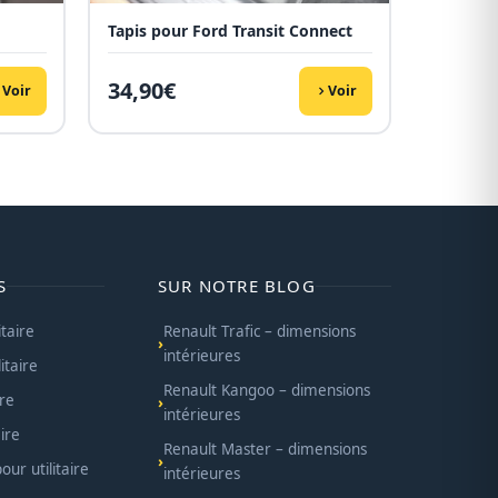
Tapis pour Ford Transit Connect
34,90
€
Voir
Voir
S
SUR NOTRE BLOG
itaire
Renault Trafic – dimensions
intérieures
itaire
Renault Kangoo – dimensions
ire
intérieures
ire
Renault Master – dimensions
ur utilitaire
intérieures