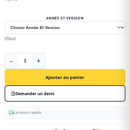
ANNÉE ET VERSION
Effacer
Seuil
−
+
de
coffre
pour
Ajouter au panier
Fiat
Doblo
Demander un devis
-
noir
Livraison rapide