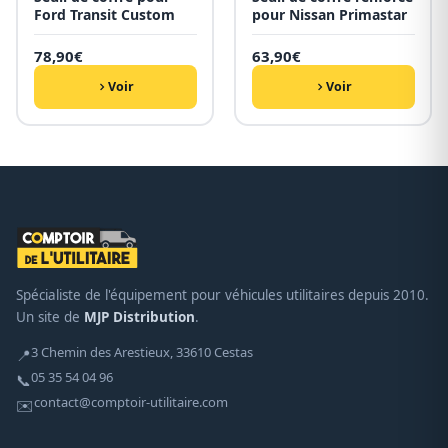
Ford Transit Custom
pour Nissan Primastar
78,90
€
63,90
€
Voir
Voir
Spécialiste de l'équipement pour véhicules utilitaires depuis 2010.
Un site de
MJP Distribution
.
3 Chemin des Arestieux, 33610 Cestas
📍
05 35 54 04 96
📞
contact@comptoir-utilitaire.com
✉️