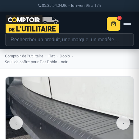
05.35.54.04.96 – lun-ven 9h à 17h
0
Comptoir de l'utilitaire
›
Fiat
›
Doblo
›
Seuil de coffre pour Fiat Doblo – noir
‹
›