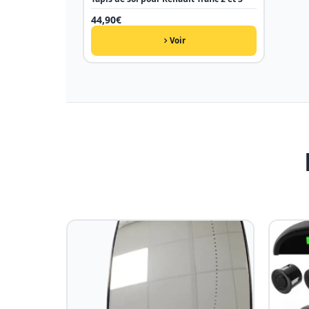
44,90
€
Voir