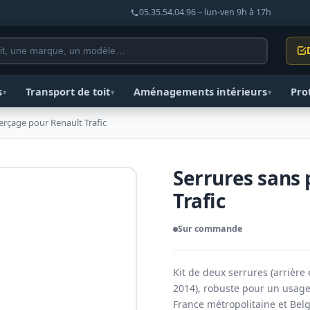
05.35.54.04.96 – lun-ven 9h à 17h
s
Transport de toit
Aménagements intérieurs
Pro
▾
▾
▾
erçage pour Renault Trafic
Serrures sans
Trafic
Sur commande
Kit de deux serrures (arrière 
2014), robuste pour un usage 
France métropolitaine et Bel