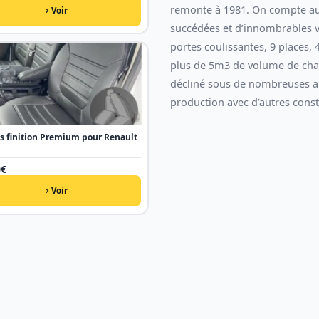
remonte à 1981. On compte auj
Voir
succédées et d’innombrables ve
portes coulissantes, 9 places,
plus de 5m3 de volume de cha
décliné sous de nombreuses au
production avec d’autres const
s finition Premium pour Renault
0
€
Voir