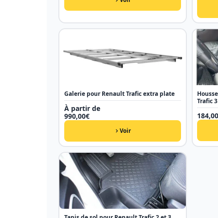
Galerie pour Renault Trafic extra plate
Housse
Trafic 3
À partir de
184,0
990,00
€
Voir
Tapis de sol pour Renault Trafic 2 et 3