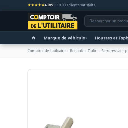
★★★★★
4.9/5
· +10 000 clients satisfaits
Marque de véhicule
Housses et Tapi
▾
Comptoir de l'utilitaire
›
Renault
›
Trafic
›
Serrures sans p