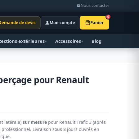
Nous contacter
0
Demande de devis
Mon compte
Panier
tections extérieures
Accessoires
Blog
▾
▾
 perçage pour Renault
et latérale)
sur mesure
pour Renault Trafic 3 (après
professionnel. Livraison sous 8 jours ouvrés en
gique.