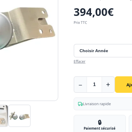
394,00
€
Prix TTC
Effacer
Serrures
−
+
Aj
sans
perçage
pour
Livraison rapide
Renault
Trafic
🔒
Paiement sécurisé