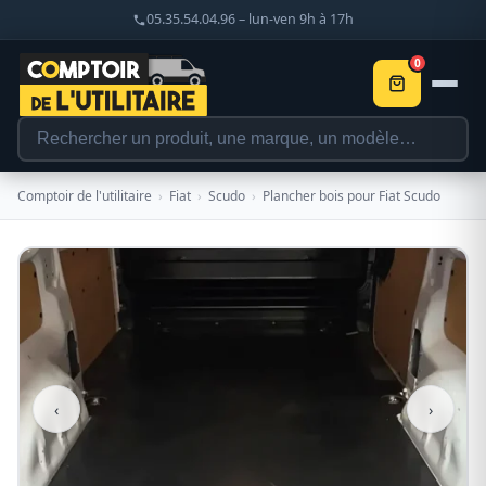
05.35.54.04.96 – lun-ven 9h à 17h
0
Comptoir de l'utilitaire
›
Fiat
›
Scudo
›
Plancher bois pour Fiat Scudo
‹
›