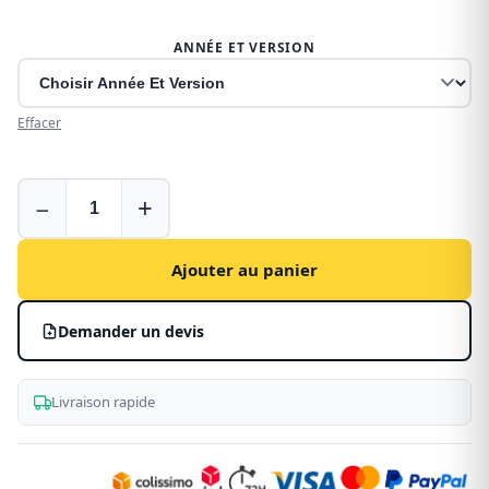
ANNÉE ET VERSION
Effacer
Plancher
−
+
bois
pour
Fiat
Ajouter au panier
Scudo
Demander un devis
Livraison rapide