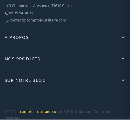
3 Chemin des Arestieux, 33610 Cestas
📍
05 35 54 04 96
📞
contact@comptoir-utilitaire.com
✉️
À PROPOS
NOS PRODUITS
SUR NOTRE BLOG
© 2026 –
comptoir-utilitaire.com
| MJP Distribution. Tous droits
réservés.