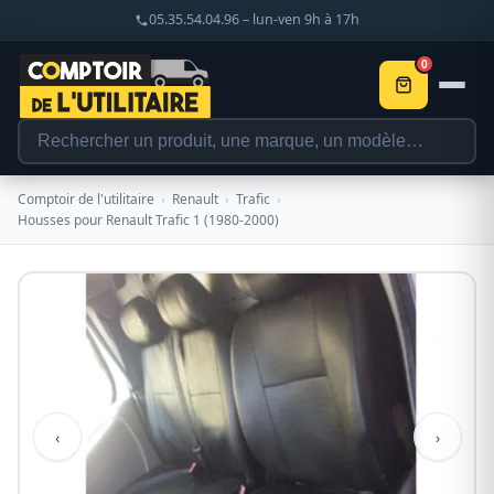
05.35.54.04.96 – lun-ven 9h à 17h
0
Comptoir de l'utilitaire
›
Renault
›
Trafic
›
Housses pour Renault Trafic 1 (1980-2000)
‹
›