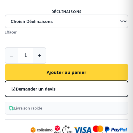
DÉCLINAISONS
Effacer
Housses
−
+
pour
Renault
Trafic
Ajouter au panier
1
(1980-
Demander un devis
2000)
Livraison rapide