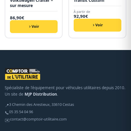
Volkswagen Crafter –
Transit Custom
sur mesure
À partir de
92,90
€
86,90
€
Voir
Voir
Spécialiste de l'équipement pour véhicules utilitaires depuis 2010.
Un site de
MJP Distribution
.
3 Chemin des Arestieux, 33610 Cestas
📍
05 35 54 04 96
📞
contact@comptoir-utilitaire.com
✉️