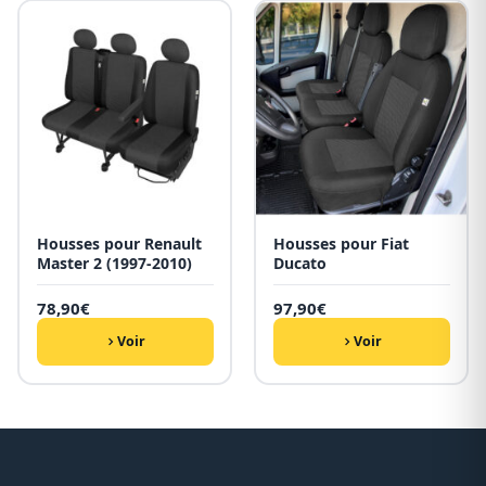
Housses pour Renault
Housses pour Fiat
Master 2 (1997-2010)
Ducato
78,90
€
97,90
€
Voir
Voir