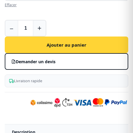
Effacer
Housses
−
+
pour
Opel
Vivaro
Ajouter au panier
1
(2001-
Demander un devis
2014)
Livraison rapide
Description