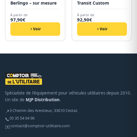
Berlingo – sur mesure
Transit Custom
À partir de
À partir de
97,90
€
92,90
€
Voir
Voir
Spécialiste de l'équipement pour véhicules utilitaires depuis 2010.
Un site de
MJP Distribution
.
3 Chemin des Arestieux, 33610 Cestas
📍
05 35 54 04 96
📞
contact@comptoir-utilitaire.com
✉️