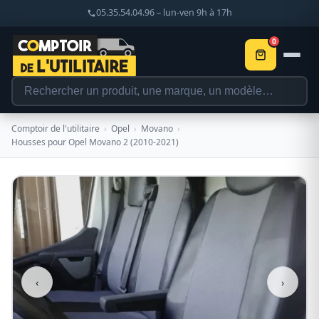
05.35.54.04.96 – lun-ven 9h à 17h
0
Comptoir de l'utilitaire
›
Opel
›
Movano
›
Housses pour Opel Movano 2 (2010-2021)
‹
›