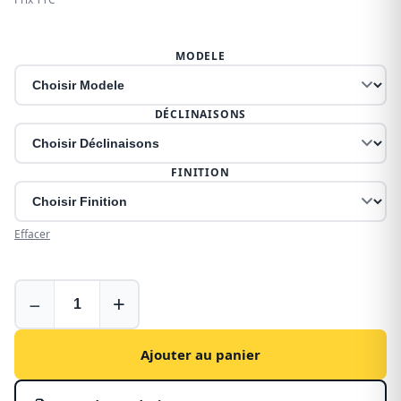
MODELE
DÉCLINAISONS
FINITION
Effacer
Housses
−
+
pour
Opel
Movano
Ajouter au panier
2
(2010-