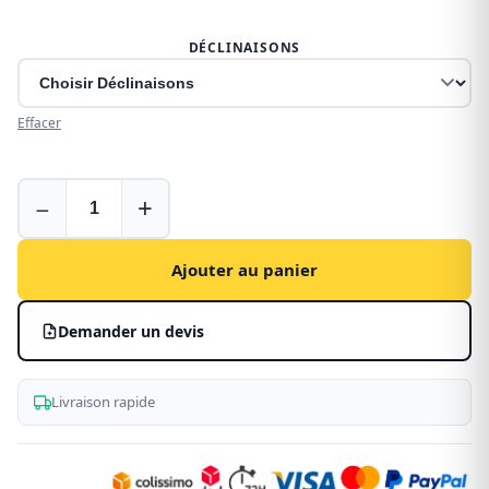
DÉCLINAISONS
Effacer
Housses
−
+
pour
Fiat
Ducato
Ajouter au panier
Demander un devis
Livraison rapide