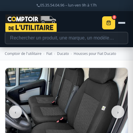
05.35.54.04.96 – lun-ven 9h à 17h
0
Comptoir de l'utilitaire
›
Fiat
›
Ducato
›
Housses pour Fiat Ducato
‹
›