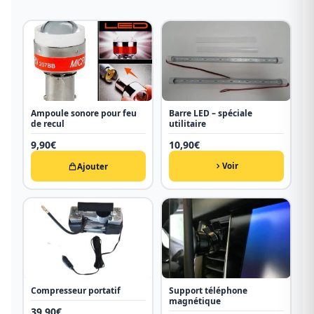
Ampoule sonore pour feu
Barre LED – spéciale
de recul
utilitaire
9,90
€
10,90
€
Voir
Ajouter
Compresseur portatif
Support téléphone
magnétique
39,90
€