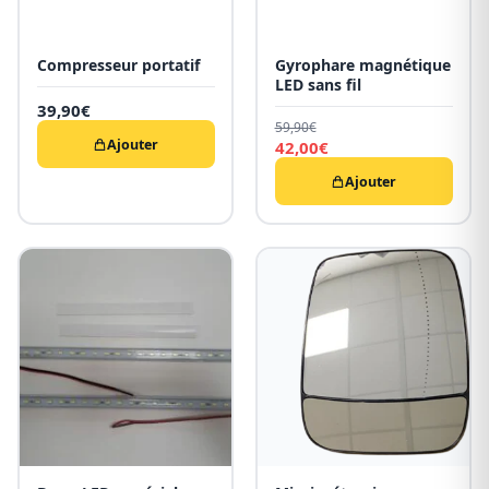
Compresseur portatif
Gyrophare magnétique
LED sans fil
39,90
€
59,90
€
Ajouter
Le
42,00
€
prix
Le
initial
prix
Ajouter
était :
actuel
59,90€.
est :
42,00€.