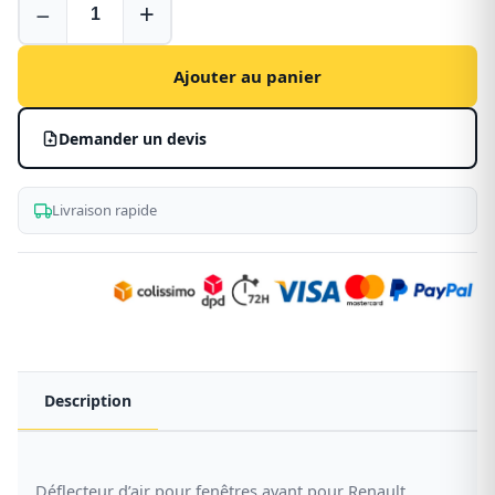
−
+
d’air
pour
Renault
Ajouter au panier
Express
Van
Demander un devis
-
fenêtres
avant
Livraison rapide
Description
Déflecteur d’air pour fenêtres avant pour Renault