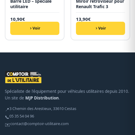
Barre LED – spéciale
Miroir rétroviseur pour
utilitaire
Renault Trafic 3
10,90
€
13,90
€
Voir
Voir
Spécialiste de l'équipement pour véhicules utilitaires depuis 2010.
Un site de
MJP Distribution
.
3 Chemin des Arestieux, 33610 Cestas
📍
05 35 54 04 96
📞
contact@comptoir-utilitaire.com
✉️