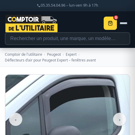
05.35.54.04.96 – lun-ven 9h à 17h
0
Comptoir de l'utilitaire
›
Peugeot
›
Expert
›
Déflecteurs d’air pour Peugeot Expert – fenêtres avant
‹
›