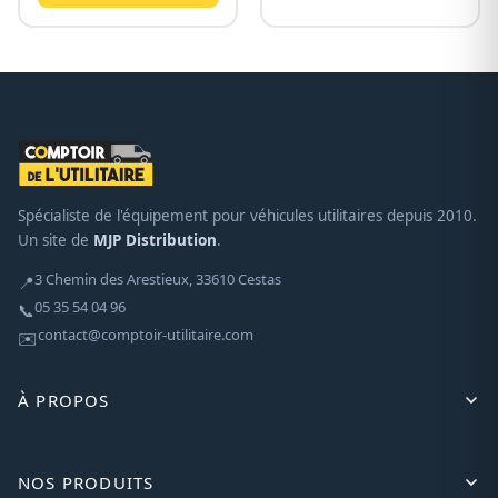
24,90€.
est :
17,50€.
Spécialiste de l'équipement pour véhicules utilitaires depuis 2010.
Un site de
MJP Distribution
.
3 Chemin des Arestieux, 33610 Cestas
📍
05 35 54 04 96
📞
contact@comptoir-utilitaire.com
✉️
À PROPOS
NOS PRODUITS