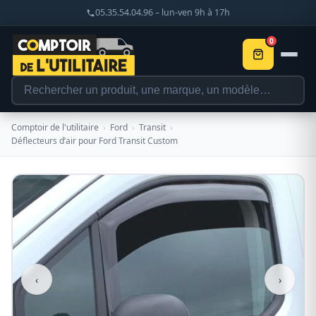
05.35.54.04.96 – lun-ven 9h à 17h
0
Comptoir de l'utilitaire
›
Ford
›
Transit
›
Déflecteurs d’air pour Ford Transit Custom
‹
›