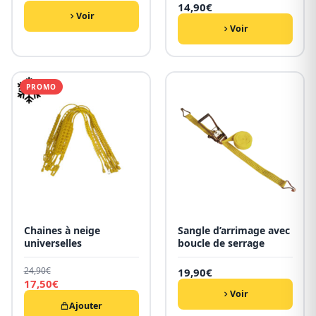
14,90
€
Voir
Voir
PROMO
Chaines à neige
Sangle d’arrimage avec
universelles
boucle de serrage
24,90
€
19,90
€
Le
17,50
€
prix
Voir
Le
initial
prix
Ajouter
était :
actuel