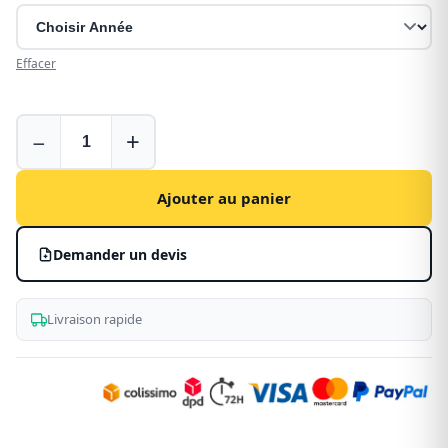
Effacer
Déflecteurs
−
+
d’air
pour
Citroen
Ajouter au panier
Berlingo
-
Demander un devis
fenêtres
avant
Livraison rapide