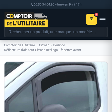
05.35.54.04.96 – lun-ven 9h à 17h
0
Comptoir de l'utilitaire
›
Citroen
›
Berlingo
›
Déflecteurs d’air pour Citroen Berlingo – fenêtres avant