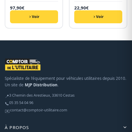
97,90
€
22,90
€
Voir
Voir
Spécialiste de l'équipement pour véhicules utilitaires depuis 2010.
Un site de
MJP Distribution
.
3 Chemin des Arestieux, 33610 Cestas
📍
05 35 54 04 96
📞
contact@comptoir-utilitaire.com
✉️
À PROPOS