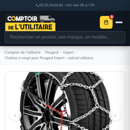
05.35.54.04.96 – lun-ven 9h à 17h
0
Comptoir de l'utilitaire
›
Peugeot
›
Expert
›
Chaînes à neige pour Peugeot Expert – spécial utilitaire
‹
›