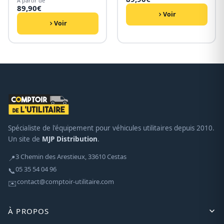
À partir de
89,90
€
Voir
Voir
Spécialiste de l'équipement pour véhicules utilitaires depuis 2010.
Un site de
MJP Distribution
.
3 Chemin des Arestieux, 33610 Cestas
📍
05 35 54 04 96
📞
contact@comptoir-utilitaire.com
✉️
À PROPOS