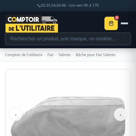
05.35.54.04.96 – lun-ven 9h à 17h
0
Comptoir de l'utilitaire
›
Fiat
›
Talento
›
Bâche pour Fiat Talento
‹
›