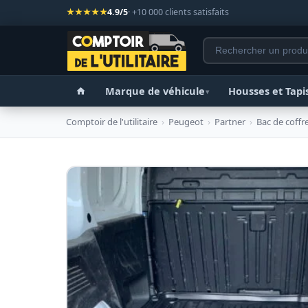
★★★★★
4.9/5
· +10 000 clients satisfaits
Marque de véhicule
Housses et Tapi
▾
Comptoir de l'utilitaire
›
Peugeot
›
Partner
›
Bac de coffr