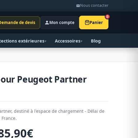
Nous contacter
0
Demande de devis
Mon compte
Panier
tections extérieures
Accessoires
Blog
▾
▾
pour Peugeot Partner
rtner, destiné à l'espace de chargement - Délai de
a France.
85,90
€