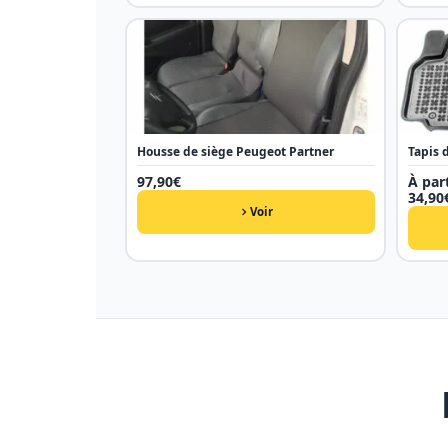
Housse de siège Peugeot Partner
Tapis 
97,90
€
À part
34,90
Voir