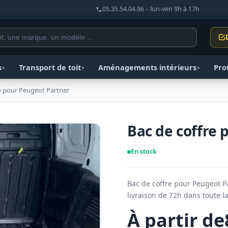
05.35.54.04.96 – lun-ven 9h à 17h
s
Transport de toit
Aménagements intérieurs
Pro
▾
▾
▾
e pour Peugeot Partner
Bac de coffre 
En stock
Bac de coffre pour Peugeot Pa
livraison de 72h dans toute l
À partir de