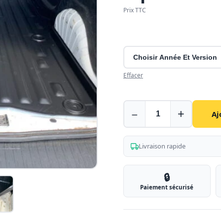
Prix TTC
Effacer
Bac
−
+
Aj
de
coffre
pour
Livraison rapide
Peugeot
Partner
🔒
Paiement sécurisé