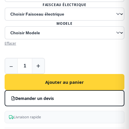
FAISCEAU ÉLECTRIQUE
MODELE
Effacer
Attelage
−
+
pour
Opel
Movano
Ajouter au panier
Demander un devis
Livraison rapide