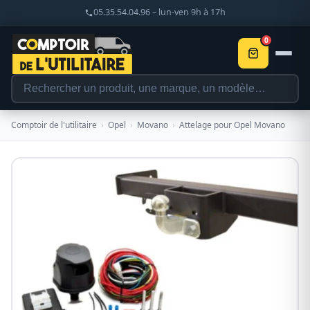
05.35.54.04.96 – lun-ven 9h à 17h
0
Comptoir de l'utilitaire
›
Opel
›
Movano
›
Attelage pour Opel Movano