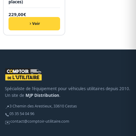
places)
229,00
€
Voir
Spécialiste de l'équipement pour véhicules utilitaires depuis 2010.
Un site de
MJP Distribution
.
3 Chemin des Arestieux, 33610 Cestas
📍
05 35 54 04 96
📞
contact@comptoir-utilitaire.com
✉️